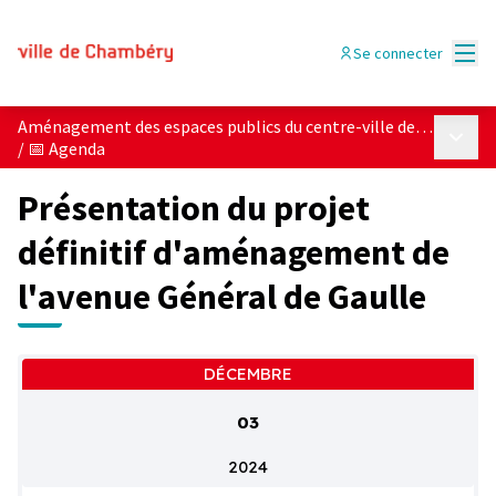
Menu
Se connecter
Aménagement des espaces publics du centre-ville de Chambéry
Menu p
/
📅 Agenda
Présentation du projet
définitif d'aménagement de
l'avenue Général de Gaulle
DÉCEMBRE
03
2024