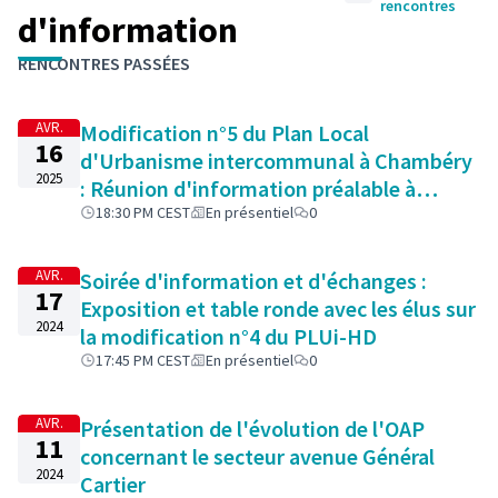
rencontres
d'information
Passer la carte
Leaflet
|
©
OpenStreetMap
contributors
L'élément suivant est une carte qui présente les éléments 
RENCONTRES PASSÉES
+
−
AVR.
Modification n°5 du Plan Local
16
d'Urbanisme intercommunal à Chambéry
2025
: Réunion d'information préalable à
l'ouverture de l'enquête publique
18:30 PM CEST
En présentiel
0
AVR.
Soirée d'information et d'échanges :
17
Exposition et table ronde avec les élus sur
2024
la modification n°4 du PLUi-HD
17:45 PM CEST
En présentiel
0
AVR.
Présentation de l'évolution de l'OAP
11
concernant le secteur avenue Général
2024
Cartier