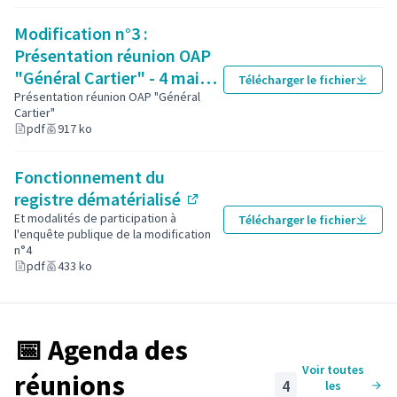
Modification n°3 :
Présentation réunion OAP
"Général Cartier" - 4 mai
Télécharger le fichier
2023
Présentation réunion OAP "Général
Cartier"
(Lien externe)
pdf
917 ko
Fonctionnement du
registre dématérialisé
(Lien externe)
Et modalités de participation à
Télécharger le fichier
l'enquête publique de la modification
n°4
pdf
433 ko
📅 Agenda des
Voir toutes
réunions
4
les