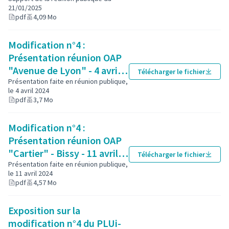
janvier 2025
21/01/2025
(Lien externe)
de modification.
pdf
4,09 Mo
👉 Pour mieux comprendre le PLUi HD, son contexte et
son contenu : cliquez
ici
ou RDV sur
le site de Grand
Modification n°4 :
(S'ouvre dans un nouvel onglet)
Chambéry
!
(Lien externe)
Présentation réunion OAP
"Avenue de Lyon" - 4 avril
Télécharger le fichier
2024
Présentation faite en réunion publique,
le 4 avril 2024
(Lien externe)
pdf
3,7 Mo
Modification n°4 :
Présentation réunion OAP
"Cartier" - Bissy - 11 avril
Télécharger le fichier
2024 pdf 3,7 Mo
Présentation faite en réunion publique,
le 11 avril 2024
(Lien externe)
📷 Didier Mazué / Ville de Chambéry
pdf
4,57 Mo
Exposition sur la
modification n°4 du PLUi-