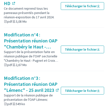
HD
Télécharger le fichier
(Lien externe)
Ce document reprend tous les
panneaux présentés pendant la
réunion-exposition du 17 avril 2024.
pdf
3,08 Mo
Modification n°4 :
Présentation réunion OAP
"Chambéry le Haut -
Télécharger le fichier
Pugnet et Croix Rouge" -
Support de la présentation faite en
réunion publique de l'OAP sectorielle
20 mars 2024
"Chambéry le Haut - Pugnet et Croix
(Lien externe)
Rouge", le 20 mars 2024
pdf
2,67 Mo
Modification n°3 :
Présentation réunion OAP
"Lémenc" - 25 avril 2023
Télécharger le fichier
(Lien externe)
Support de la réunion publique de
présentation de l'OAP Lémenc
pdf
549 ko