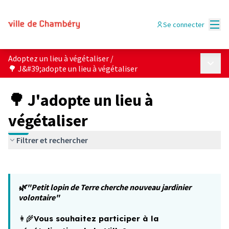
Menu
Se connecter
Adoptez un lieu à végétaliser
/
Menu p
🌳 J&#39;adopte un lieu à végétaliser
🌳 J'adopte un lieu à
végétaliser
Filtrer et rechercher
Passer la carte
Leaflet
|
©
OpenStreetMap
contributors
L'élément suivant est une carte qui présente les éléments 
+
🌿"Petit lopin de Terre cherche nouveau jardinier
−
volontaire"
👩‍🌾
Vous souhaitez participer à la