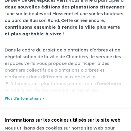
Le service des espaces verts vous invite à participer à
deux nouvelles éditions des plantations citoyennes
: une sur le boulevard Massenet et une sur les hauteurs
du parc de Buisson Rond. Cette année encore,
contribuons ensemble à rendre la ville plus verte
et plus agréable à vivre !
Dans le cadre du projet de plantations d’arbres et de
végétalisation de la ville de Chambéry, le service des
espaces verts vous propose de participer à des
chantiers collectifs de plantations d'arbres et
d'arbustes dans différents lieux de la ville.
🌳 A termes, ces plantations permettront d'
améliorer
le cadre de vie
des Chambériennes et des
Chambériens en participant à la lutte contre les îlots de
Plus d'informations
chaleur.
🐞 Elles représenteront aussi un
atout pour la
biodiversité
en développant les connexions entre les
Référence : chbry-PART-2024-09-94
Informations sur les cookies utilisés sur le site web
espaces végétalisés et en offrant des habitats et des
Nous utilisons des cookies sur notre site Web pour
sources d'alimentation diversifiées pour la petite faune