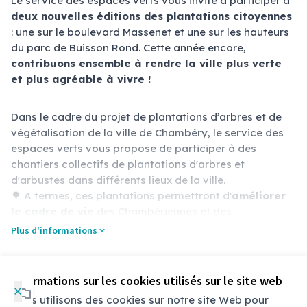
Le service des espaces verts vous invite à participer à
deux nouvelles éditions des plantations citoyennes
: une sur le boulevard Massenet et une sur les hauteurs
du parc de Buisson Rond. Cette année encore,
contribuons ensemble à rendre la ville plus verte
et plus agréable à vivre !
Dans le cadre du projet de plantations d’arbres et de
végétalisation de la ville de Chambéry, le service des
espaces verts vous propose de participer à des
chantiers collectifs de plantations d'arbres et
d'arbustes dans différents lieux de la ville.
🌳 A termes, ces plantations permettront d'
améliorer
le cadre de vie
des Chambériennes et des
Chambériens en participant à la lutte contre les îlots de
Plus d'informations
chaleur.
🐞 Elles représenteront aussi un
atout pour la
biodiversité
en développant les connexions entre les
Référence : chbry-PART-2024-09-94
Informations sur les cookies utilisés sur le site web
×
espaces végétalisés et en offrant des habitats et des
Nous utilisons des cookies sur notre site Web pour
sources d'alimentation diversifiées pour la petite faune