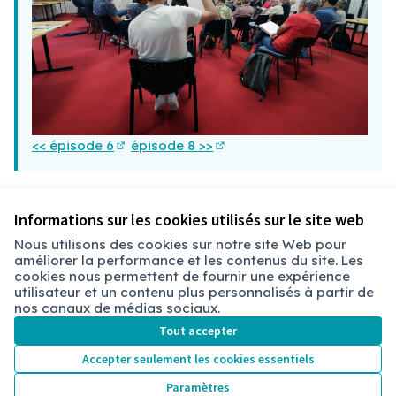
<< épisode 6
épisode 8 >>
(S'ouvre dans un nouvel onglet)
(S'ouvre dans un nouvel ong
Vous devez activer tous les cookies pour voir ce contenu.
Informations sur les cookies utilisés sur le site web
Modifier les paramètres des cookies
Nous utilisons des cookies sur notre site Web pour
améliorer la performance et les contenus du site. Les
Conditions d'utilisation
cookies nous permettent de fournir une expérience
Paramètres des cookies
utilisateur et un contenu plus personnalisés à partir de
Chambéry sur X
Chambéry sur Facebook
Chambéry sur Instagram
nos canaux de médias sociaux.
(Lien externe)
(Lien externe)
(Lien externe)
Tout accepter
Accepter seulement les cookies essentiels
Licence Cre
(Lien extern
Paramètres
(Lien externe)