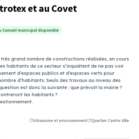
trotex et au Covet
 Conseil municipal disponible
 très grand nombre de constructions réalisées, en cours
es habitants de ce secteur s’inquiètent de ne pas voir
issement d’espaces publics et d’espaces verts pour
mbre d’habitants. Seuls des travaux au niveau des
uestion est donc la suivante : que prévoit la mairie ?
contreront les habitants ?
uestionnement.
Urbanisme et environnement
Quartier Centre Ville
Filtrer les résultats de la catégorie : Urbanisme et environ
Filtrer les résultats pour le 