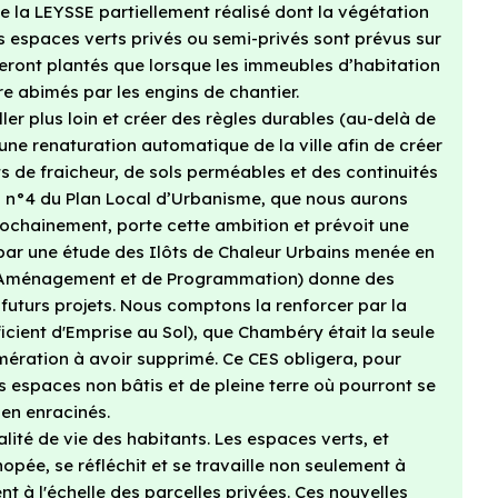
e la LEYSSE partiellement réalisé dont la végétation
espaces verts privés ou semi-privés sont prévus sur
 seront plantés que lorsque les immeubles d’habitation
re abimés par les engins de chantier.
ller plus loin et créer des règles durables (au-delà de
ne renaturation automatique de la ville afin de créer
ts de fraicheur, de sols perméables et des continuités
on n°4 du Plan Local d’Urbanisme, que nous aurons
rochainement, porte cette ambition et prévoit une
 par une étude des Ilôts de Chaleur Urbains menée en
d’Aménagement et de Programmation) donne des
 futurs projets. Nous comptons la renforcer par la
icient d'Emprise au Sol), que Chambéry était la seule
ération à avoir supprimé. Ce CES obligera, pour
 espaces non bâtis et de pleine terre où pourront se
en enracinés.
alité de vie des habitants. Les espaces verts, et
pée, se réfléchit et se travaille non seulement à
t à l'échelle des parcelles privées. Ces nouvelles