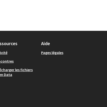
ssources
Aide
ivité
Pages légales
ncontres
écharger les fichiers
en Data