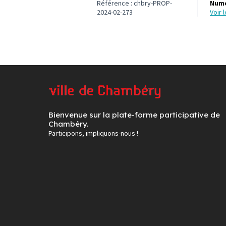
Référence : chbry-PROP-
Numé
2024-02-273
voir
Bienvenue sur la plate-forme participative de
Chambéry.
Participons, impliquons-nous !