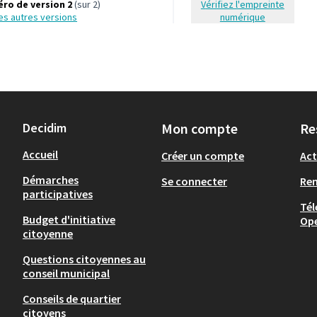
ro de version 2
(sur 2)
Vérifiez l'empreinte
 les autres versions
numérique
Decidim
Mon compte
Re
Accueil
Créer un compte
Act
Démarches
Se connecter
Re
participatives
Tél
Budget d'initiative
Op
citoyenne
Questions citoyennes au
conseil municipal
Conseils de quartier
citoyens