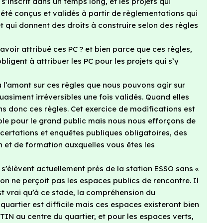
’inscrit dans un temps long, et les projets qui
 été conçus et validés à partir de règlementations qui
t qui donnent des droits à construire selon des règles
oir attribué ces PC ? et bien parce que ces règles,
ligent à attribuer les PC pour les projets qui s’y
à l’amont sur ces règles que nous pouvons agir sur
asiment irréversibles une fois validés. Quand elles
s donc ces règles. Cet exercice de modifications est
sible pour le grand public mais nous nous efforçons de
certations et enquêtes publiques obligatoires, des
n et de formation auxquelles vous êtes les
 s’élèvent actuellement près de la station ESSO sans «
on ne perçoit pas les espaces publics de rencontre. Il
st vrai qu’à ce stade, la compréhension du
artier est difficile mais ces espaces existeront bien
IN au centre du quartier, et pour les espaces verts,