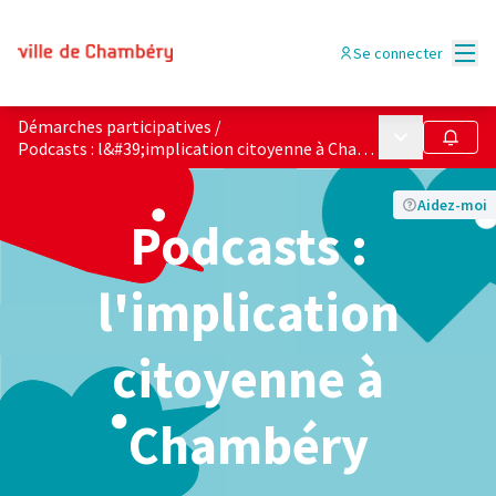
Menu
Se connecter
Démarches participatives
/
Menu principa
Suivre
Podcasts : l&#39;implication citoyenne à Chambéry
Aidez-moi
Podcasts :
l'implication
citoyenne à
Chambéry