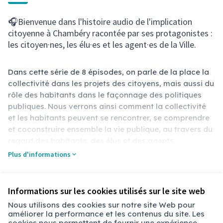
🎧Bienvenue dans l'histoire audio de l'implication
citoyenne à Chambéry racontée par ses protagonistes :
les citoyen·nes, les élu·es et les agent·es de la Ville.
Dans cette série de 8 épisodes, on parle de la place la
collectivité dans les projets des citoyens, mais aussi du
rôle des habitants dans le façonnage des politiques
publiques. Nous verrons ainsi comment la collectivité
et les habitants peuvent se rencontrer, se comprendre
et coconstruire ensemble la vie publique, au travers du
regard des habitants, des élus et des agents.
🎤 Une série réalisée par Jeanne Basset, produite par la
Plus d'informations
Ville de Chambéry.
🎵 Musique : Bonne nouvelle, issu de Climax, Fantaz.
Pour compléter ces podcasts, une exposition a été
Référence : chbry-PART-2025-03-99
Informations sur les cookies utilisés sur le site web
organisée dans l’espace public en avril 2025. Elle
Nous utilisons des cookies sur notre site Web pour
mettait en lumière l’engagement citoyen à Chambéry à
améliorer la performance et les contenus du site. Les
Conditions d'utilisation
travers des photographies d’événements participatifs
cookies nous permettent de fournir une expérience