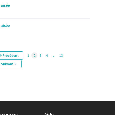
paisée
paisée
Précédent
1
2
3
4
…
13
Suivant
ssources
Aide