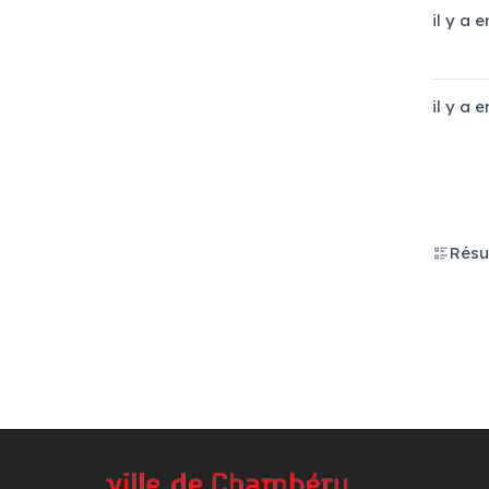
il y a 
il y a 
Résu