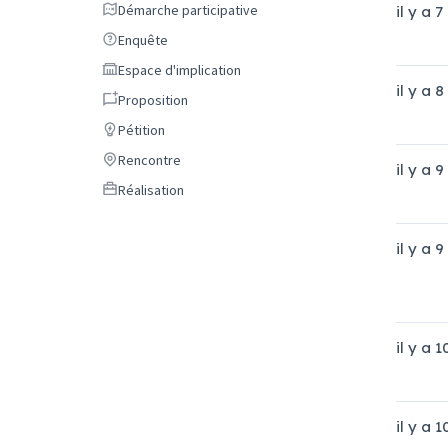
Démarche participative
Démarche participative
il y a 
Enquête
Enquête
Espace d'implication
Espace d'implication
il y a 
Proposition
Proposition
Pétition
Pétition
Rencontre
Rencontre
il y a 
Réalisation
Réalisation
il y a 
il y a 
il y a 