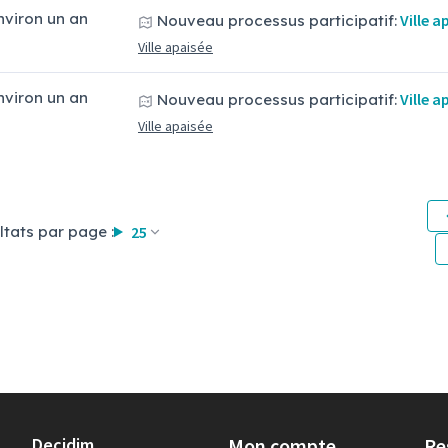
environ un an
Ville a
Nouveau processus participatif:
Ville apaisée
environ un an
Ville a
Nouveau processus participatif:
Ville apaisée
ltats par page :
25
Decidim
Mon compte
Re