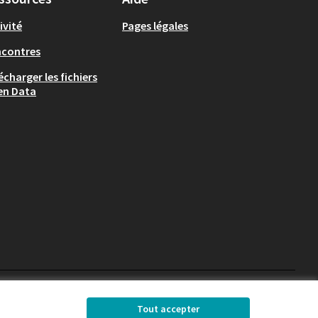
ivité
Pages légales
ncontres
écharger les fichiers
en Data
Chambéry sur X
Chambéry sur Facebook
Chambéry sur Instag
Tout accepter
(Lien externe)
(Lien externe)
(Lien externe)